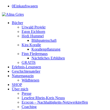
0
Einkaufswagen
Bücher
Urwald Projekt
Egon Eichhorn
Hedi Hummel
Blühpatenschaft
Kira Koralle
Korallenpflanzung
Finn Fledermaus
Nächtliches Erblühen
GRATIS
Erlebnis-Lesungen
Geschichtenatelier
Naturmagazin
Wildbienen
SHOP
Über mich
Presse
Lesefest Rhein-Kreis Neuss
Ecocon – Nachhaltigkeits-Netzwerktreffen
Coaching