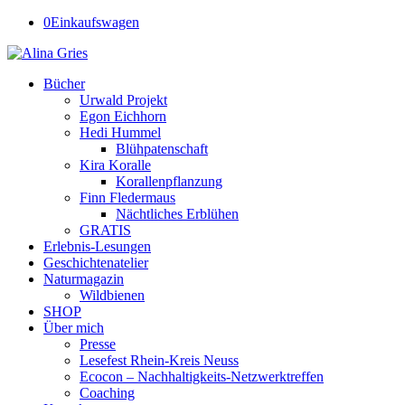
0
Einkaufswagen
Bücher
Urwald Projekt
Egon Eichhorn
Hedi Hummel
Blühpatenschaft
Kira Koralle
Korallenpflanzung
Finn Fledermaus
Nächtliches Erblühen
GRATIS
Erlebnis-Lesungen
Geschichtenatelier
Naturmagazin
Wildbienen
SHOP
Über mich
Presse
Lesefest Rhein-Kreis Neuss
Ecocon – Nachhaltigkeits-Netzwerktreffen
Coaching